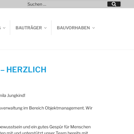
Suchen
Suchen
nach:
G
BAUTRÄGER
BAUVORHABEN
– HERZLICH
ila Jungkind!
usverwaltung im Bereich Objektmanagement. Wir
wusstsein und ein gutes Gespür für Menschen
en mit und unterstützt unser Team bereits mit