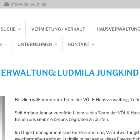
info@voelk-ulm.de
NSUCHE
VERMIETUNG / VERKAUF
HAUSVERWALTUN
N
UNTERNEHMEN
KONTAKT
VERWALTUNG: LUDMILA JUNGKIND 
Herzlich willkommen im Team der VÖLK Hausverwaltung, Ludm
Seit Anfang Januar verstärkt Ludmila das Team der VÖLK Ha
freuen uns sehr, sie bei uns begrüßen zu dürfen.
Im Objektmanagement sind Fachkompetenz, Verantwortungsbe
gleichermaßen gefragt. Ludmila bringt genau diese Eigenschaft