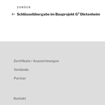
Beitragsnavigation
Vorheriger
ZURÜCK
Beitrag
Schlüsselübergabe im Bauprojekt G³ Dietenheim
Zertifikate / Auszeichnungen
Verbände
Partner
Kontakt