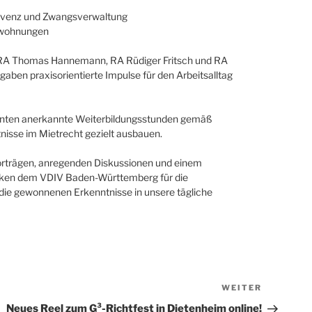
olvenz und Zwangsverwaltung
swohnungen
, RA Thomas Hannemann, RA Rüdiger Fritsch und RA
aben praxisorientierte Impulse für den Arbeitsalltag
nten anerkannte Weiterbildungsstunden gemäß
isse im Mietrecht gezielt ausbauen.
orträgen, anregenden Diskussionen und einem
anken dem VDIV Baden-Württemberg für die
, die gewonnenen Erkenntnisse in unsere tägliche
WEITER
Nächster
Beitrag
Neues Reel zum G³-Richtfest in Dietenheim online!