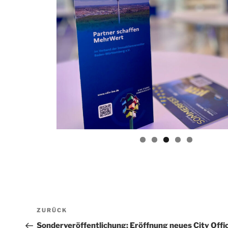
Beitragsnavigation
Vorheriger
ZURÜCK
Beitrag
Sonderveröffentlichung: Eröffnung neues City Offi