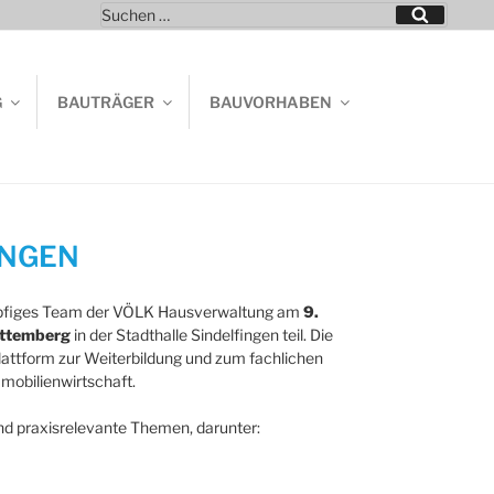
Suchen
Suchen
nach:
G
BAUTRÄGER
BAUVORHABEN
INGEN
köpfiges Team der VÖLK Hausverwaltung am
9.
rttemberg
in der Stadthalle Sindelfingen teil. Die
lattform zur Weiterbildung und zum fachlichen
mobilienwirtschaft.
d praxisrelevante Themen, darunter: