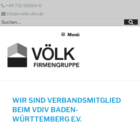
Zum
+49 731 93264-0
Inhalt
info@voelk-ulm.de
springen
Suchen
Su
nach:
Menü
WIR SIND VERBANDSMITGLIED
BEIM VDIV BADEN-
WÜRTTEMBERG E.V.