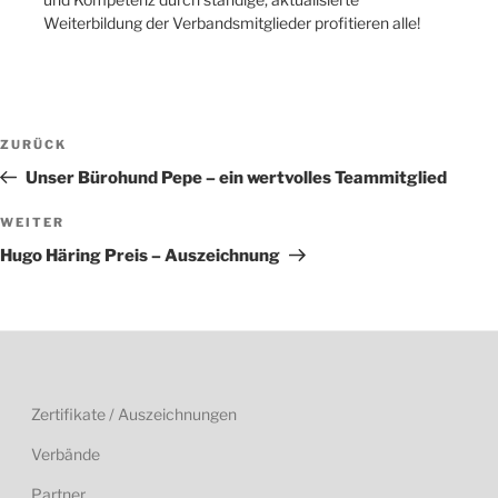
Weiterbildung der Verbandsmitglieder profitieren alle!
Beitragsnavigation
Vorheriger
ZURÜCK
Beitrag
Unser Bürohund Pepe – ein wertvolles Teammitglied
Nächster
WEITER
Beitrag
Hugo Häring Preis – Auszeichnung
Zertifikate / Auszeichnungen
Verbände
Partner