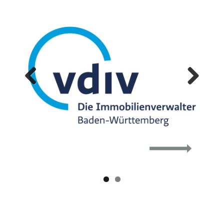
Previ
Next
ous