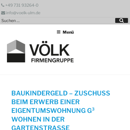
Zum
+49 731 93264-0
Inhalt
info@voelk-ulm.de
springen
Suchen
Su
nach:
Menü
BAUKINDERGELD – ZUSCHUSS
BEIM ERWERB EINER
EIGENTUMSWOHNUNG G³
WOHNEN IN DER
GARTENSTRASSE