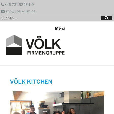
Zum
+49 731 93264-0
Inhalt
info@voelk-ulm.de
springen
Suchen
Su
nach:
Menü
VÖLK KITCHEN