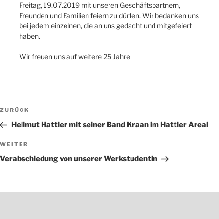
Freitag, 19.07.2019 mit unseren Geschäftspartnern,
Freunden und Familien feiern zu dürfen. Wir bedanken uns
bei jedem einzelnen, die an uns gedacht und mitgefeiert
haben.
Wir freuen uns auf weitere 25 Jahre!
Beitragsnavigation
Vorheriger
ZURÜCK
Beitrag
Hellmut Hattler mit seiner Band Kraan im Hattler Areal
Nächster
WEITER
Beitrag
Verabschiedung von unserer Werkstudentin