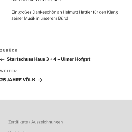
Ein großes Dankeschön an Helmutt Hattler für den Klang
seiner Musik in unserem Büro!
Beitragsnavigation
Vorheriger
ZURÜCK
Beitrag
Startschuss Haus 3 + 4 – Ulmer Hofgut
Nächster
WEITER
Beitrag
25 JAHRE VÖLK
Zertifikate / Auszeichnungen